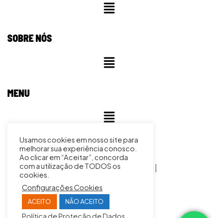
SOBRE NÓS
MENU
Usamos cookies em nosso site para
ENDEREÇO
melhorar sua experiência conosco.
Ao clicar em “Aceitar”, concorda
com a utilização de TODOS os
Rua José Magro, 295 | Distrito Industrial 3 |
cookies.
Sertãozinho/SP CEP:14175-336
Configurações Cookies
ACEITO
NÃO ACEITO
Política de Proteção de Dados