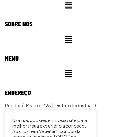
SOBRE NÓS
MENU
ENDEREÇO
Rua José Magro, 295 | Distrito Industrial 3 |
Sertãozinho/SP CEP:14175-336
Usamos cookies em nosso site para
melhorar sua experiência conosco.
Ao clicar em “Aceitar”, concorda
com a utilização de TODOS os