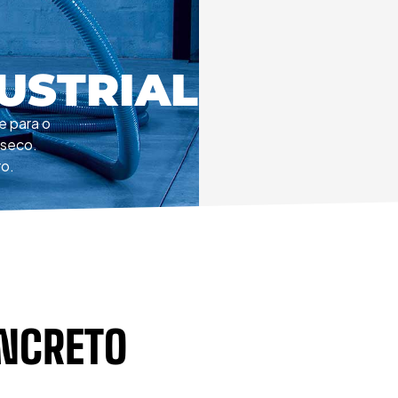
USTRIAL
e para o
 seco.
o.
NCRETO