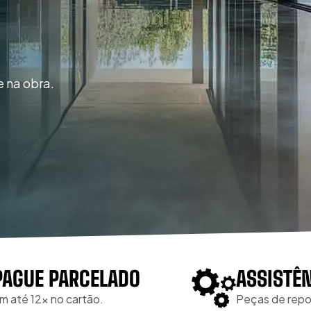
e na obra.
PAGUE PARCELADO
ASSISTÊ
m até 12x no cartão.
Peças de repo