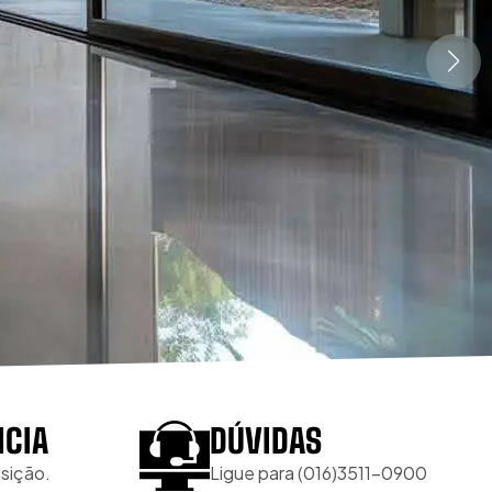
NCIA
DÚVIDAS
sição.
Ligue para (016)3511-0900